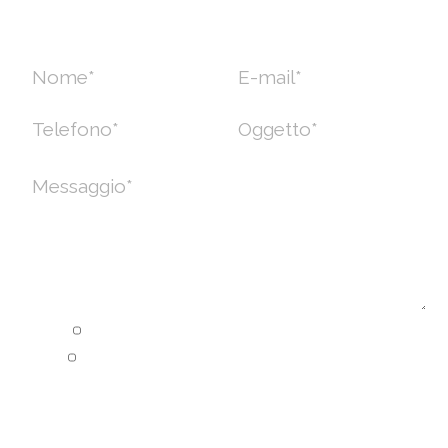
INFORMAZIONI?
Ho letto e accetto la
Privacy Policy
Acconsento alla memorizzazione e al
trattamento dei miei dati personali per
ricevere una risposta alla presente richiesta di
contatto.