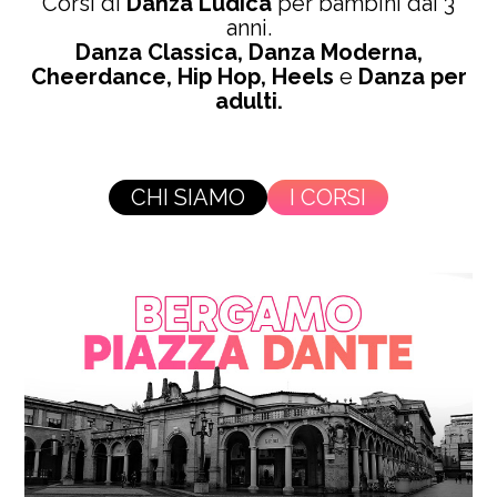
Corsi di
Danza Ludica
per bambini dai 3
anni.
Danza Classica,
Danza Moderna,
Cheerdance,
Hip Hop,
Heels
e
Danza per
adulti.
CHI SIAMO
I CORSI